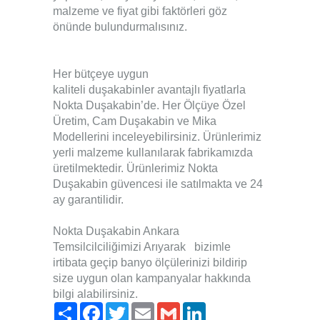
malzeme ve fiyat gibi faktörleri göz
önünde bulundurmalısınız.
Her bütçeye uygun
kaliteli
duşakabinler
avantajlı fiyatlarla
Nokta Duşakabin’de. Her Ölçüye Özel
Üretim, Cam
Duşakabin
ve Mika
Modellerini inceleyebilirsiniz. Ürünlerimiz
yerli malzeme kullanılarak fabrikamızda
üretilmektedir. Ürünlerimiz Nokta
Duşakabin güvencesi ile satılmakta ve 24
ay garantilidir.
Nokta Duşakabin Ankara
Temsilcilciliğimizi Arıyarak bizimle
irtibata geçip banyo ölçülerinizi bildirip
size uygun olan kampanyalar hakkında
bilgi alabilirsiniz.
Paylaş
Facebook
Twitter
Email
Gmail
LinkedIn